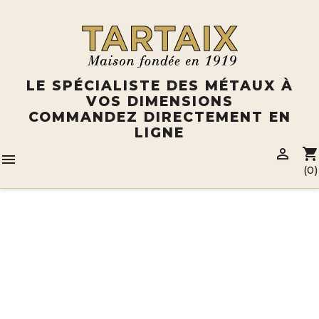
Panneau de gestion des cookies
LE SPÉCIALISTE DES MÉTAUX À
VOS DIMENSIONS
COMMANDEZ DIRECTEMENT EN
LIGNE

shopping_cart

(0)
Catalogue
OUTILS /
PINCES