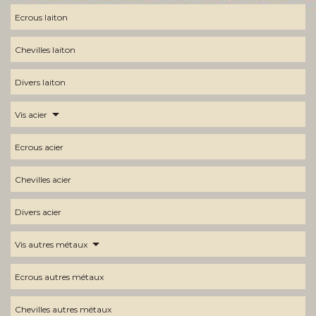
Ecrous laiton
Chevilles laiton
Divers laiton
arrow_drop_down
Vis acier
Ecrous acier
Chevilles acier
Divers acier
arrow_drop_down
Vis autres métaux
Ecrous autres métaux
Chevilles autres métaux