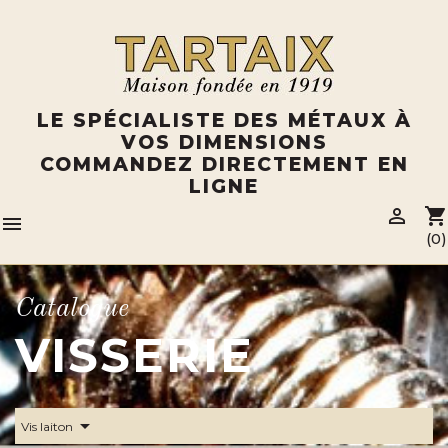
Panneau de gestion des cookies
LE SPÉCIALISTE DES MÉTAUX À
VOS DIMENSIONS
COMMANDEZ DIRECTEMENT EN
LIGNE

shopping_cart

(0)
Catalogue
VISSERIE
arrow_drop_down
Vis laiton