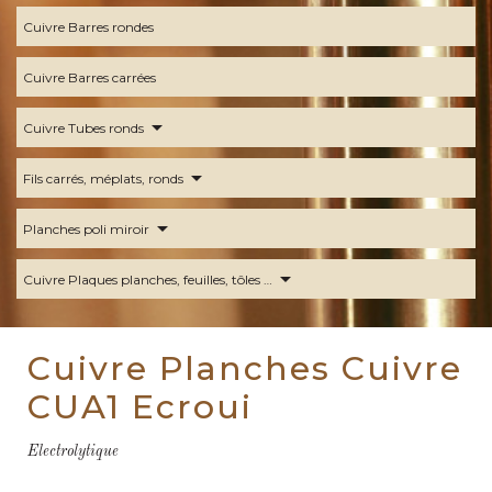
Cuivre Barres rondes
Cuivre Barres carrées
arrow_drop_down
Cuivre Tubes ronds
arrow_drop_down
Fils carrés, méplats, ronds
arrow_drop_down
Planches poli miroir
arrow_drop_down
Cuivre Plaques planches, feuilles, tôles …
Cuivre Planches Cuivre
CUA1 Ecroui
Electrolytique