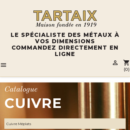
Panneau de gestion des cookies
LE SPÉCIALISTE DES MÉTAUX À
VOS DIMENSIONS
COMMANDEZ DIRECTEMENT EN
LIGNE

shopping_cart

(0)
Catalogue
CUIVRE
Cuivre Méplats