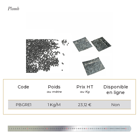
Plomb
Code
Poids
Prix HT
Disponible
au mètre
au Kg
en ligne
PBGRE1
1 Kg/M
23,12 €
Non