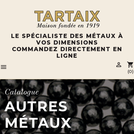
Panneau de gestion des cookies
LE SPÉCIALISTE DES MÉTAUX À
VOS DIMENSIONS
COMMANDEZ DIRECTEMENT EN
LIGNE

shopping_cart

(0)
Catalogue
AUTRES
MÉTAUX