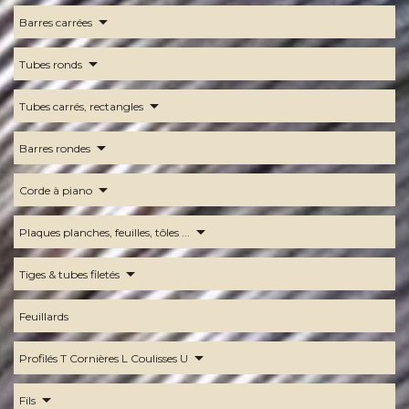
arrow_drop_down
Barres carrées
arrow_drop_down
Tubes ronds
arrow_drop_down
Tubes carrés, rectangles
arrow_drop_down
Barres rondes
arrow_drop_down
Corde à piano
arrow_drop_down
Plaques planches, feuilles, tôles ...
arrow_drop_down
Tiges & tubes filetés
Feuillards
arrow_drop_down
Profilés T Cornières L Coulisses U
arrow_drop_down
Fils