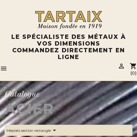
Panneau de gestion des cookies
LE SPÉCIALISTE DES MÉTAUX À
VOS DIMENSIONS
COMMANDEZ DIRECTEMENT EN
LIGNE

shopping_cart

(0)
Catalogue
ACIER
arrow_drop_down
Méplats section rectangle