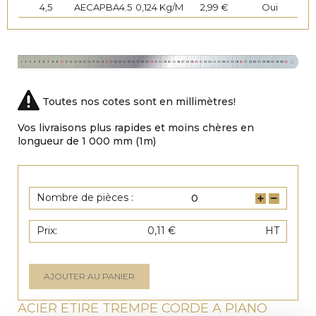
4,5
AECAPBA4.5
0,124 Kg/M
2,99 €
Oui
5
AECAPBA5
0,1531 Kg/M
2,55 €
Oui
6
AECAPBA6
0,2205 Kg/M
3,26 €
Oui
8
AECAPBA8
0,3919 Kg/M
7,55 €
Oui
Toutes nos cotes sont en millimètres!
Vos livraisons plus rapides et moins chères en
longueur de 1 000 mm (1m)
Nombre de pièces :
Prix:
0,11 €
HT
AJOUTER AU PANIER
ACIER ETIRE TREMPE CORDE A PIANO