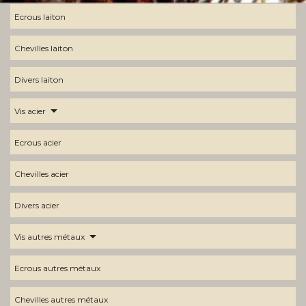
Ecrous laiton
Chevilles laiton
Divers laiton
arrow_drop_down
Vis acier
Ecrous acier
Chevilles acier
Divers acier
arrow_drop_down
Vis autres métaux
Ecrous autres métaux
Chevilles autres métaux