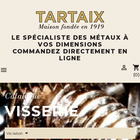
Panneau de gestion des cookies
LE SPÉCIALISTE DES MÉTAUX À
VOS DIMENSIONS
COMMANDEZ DIRECTEMENT EN
LIGNE

shopping_cart

(0)
Catalogue
VISSERIE
arrow_drop_down
Vis laiton