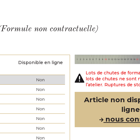
ule non contractuelle)
Disponible en ligne
Lots de chutes de forma
lots de chutes ne sont n
Non
l’atelier. Ruptures de st
Non
Article non dis
Non
ligne
Non
nous con
Non
Non
Non