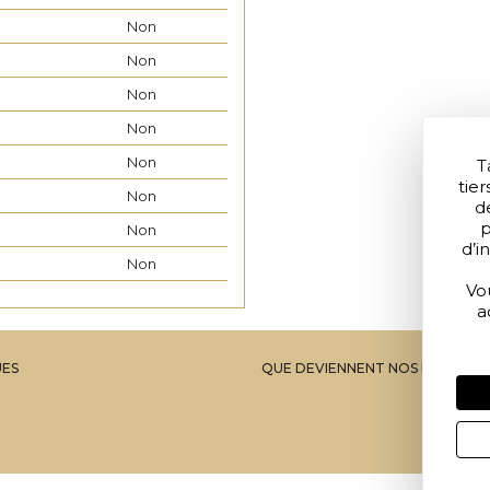
Non
Non
Non
Non
Non
T
tier
Non
d
p
Non
d’i
Non
Vo
Non
a
UES
QUE DEVIENNENT NOS MÉTAUX?