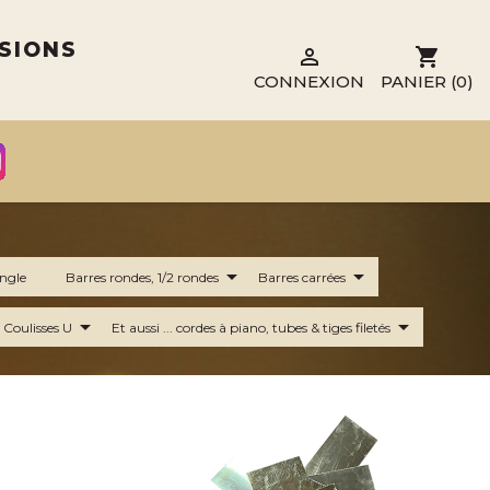
NSIONS

shopping_cart
CONNEXION
PANIER
(0)
arrow_drop_down
arrow_drop_down
angle
Barres rondes, 1/2 rondes
Barres carrées
arrow_drop_down
arrow_drop_down
L Coulisses U
Et aussi ... cordes à piano, tubes & tiges filetés