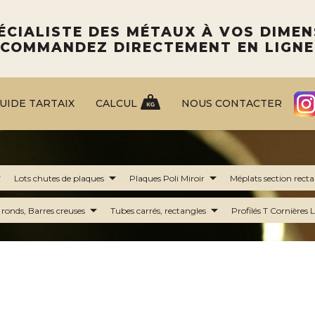
ÉCIALISTE DES MÉTAUX À VOS DIME
COMMANDEZ DIRECTEMENT EN LIGNE
GUIDE TARTAIX
CALCUL
NOUS CONTACTER
_down
arrow_drop_down
arrow_drop_down
Lots chutes de plaques
Plaques Poli Miroir
Méplats section rect
arrow_drop_down
arrow_drop_down
ronds, Barres creuses
Tubes carrés, rectangles
Profilés T Cornières 