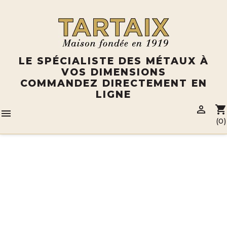
Panneau de gestion des cookies
LE SPÉCIALISTE DES MÉTAUX À
VOS DIMENSIONS
COMMANDEZ DIRECTEMENT EN
LIGNE

shopping_cart

(0)
Catalogue
OUTILS /
PINCES